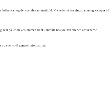
 fællesskab og det sociale sammenhold. Vi sveder på træningsbanen og kæmper i de 
 svar på, er du velkommen til at kontakte bestyrelsen eller en af træne
rne.
r og events til generel information.