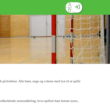
Facebook login
Husk mig
Glemt password
Opret profil
Log ind
på holdene. Alle børn, unge og voksne med lyst til at spille
dholdende seniorafdeling, hvor spillere bare fortsat synes,