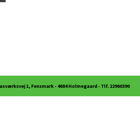
asværksvej 1, Fensmark - 4684 Holmegaard - Tlf. 22960390