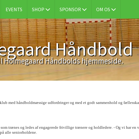
EVENTS
SHOP
SPONSOR
OM OS
egaard Håndbold
l Holmegaard Håndbolds hjemmeside.
en klub med håndboldmæssige udfordringer og med et godt sammenhold og fællesskab 
m trænes og ledes af engagerede frivillige trænere og holdledere. - Og vi har en ve
å på alle seniorholdene.