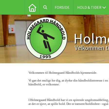
FORSIDE
HOLD & TIDER
Holm
Velkommen ti
Velkommen til Holmegaard Håndbolds hjemmeside.
Vi gør det muligt for dig, at dyrke din håndboldinteresse i 
håndbold, er velkomne.
I Holmegaard Håndbold har vi en spirende ungdomsafdeling, so
at det er sjovt, at spille bold. Der er trænere/holdledere - ogs