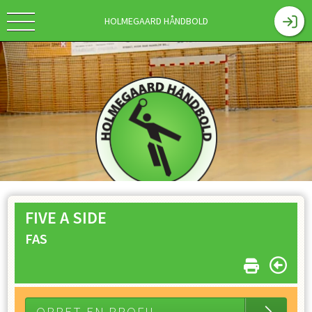
HOLMEGAARD HÅNDBOLD
Holmegaard Håndbold
FIVE A SIDE
FAS
Velkommen til Holmegaard Håndbolds
hjemmeside.