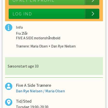
OPRET EN PROFIL
LOG IND
Info
Fra 25år
FIVE A SIDE
motionshåndbold
Trænere: Maria Olsen + Dan Rye Nielsen
Sæsonstart uge 33
Five A Side Trænere
Dan Rye Nielsen
/
Maria Olsen
Tid/Sted
Torsdag
19:00-20:30