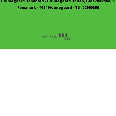
Holmegaard Håndbold
- Holmegaard Hallen, Glasværksvej 1,
Fensmark - 4684 Holmegaard - Tlf. 22960390