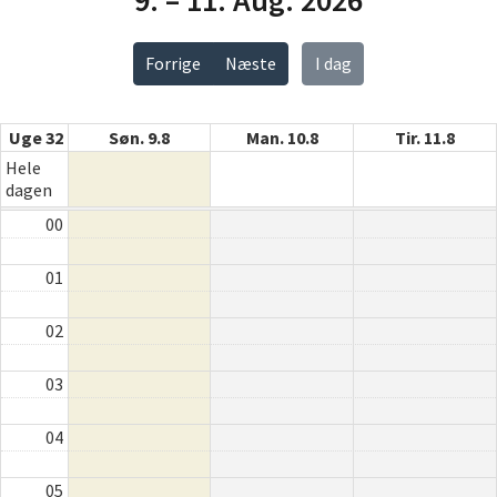
Forrige
Næste
I dag
Uge 32
Søn. 9.8
Man. 10.8
Tir. 11.8
Hele
dagen
00
01
02
03
04
05