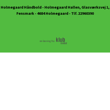
Holmegaard Håndbold
- Holmegaard Hallen, Glasværksvej 1,
Fensmark - 4684 Holmegaard - Tlf. 22960390