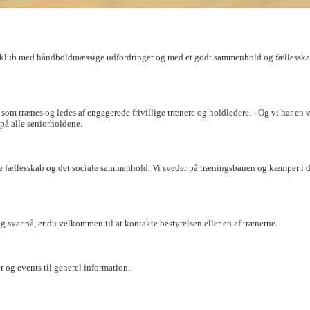
en klub med håndboldmæssige udfordringer og med et godt sammenhold og fællesskab 
m trænes og ledes af engagerede frivillige trænere og holdledere. - Og vi har en ve
å på alle seniorholdene.
 fællesskab og det sociale sammenhold. Vi sveder på træningsbanen og kæmper i de 
 svar på, er du velkommen til at kontakte bestyrelsen eller en af træne
rne.
r og events til generel information.