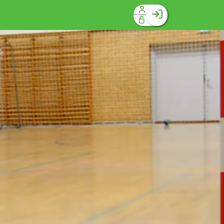
Facebook login
Husk mig
Glemt password
Opret profil
Log ind