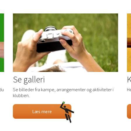
Se galleri
K
du
Se billeder fra kampe, arrangementer og aktiviteter i
He
.
klubben.
Læs mere