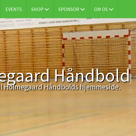
EVENTS
SHOP
SPONSOR
OM OS
egaard Håndbold
l Holmegaard Håndbolds hjemmeside.