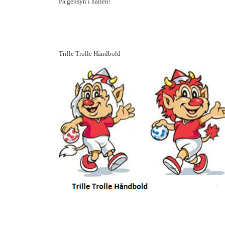
På gensyn i hallen!
Trille Trolle Håndbold