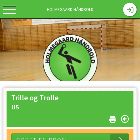
HOLMEGAARD HÅNDBOLD
Holmegaard Håndbold
Trille og Trolle
U5
Velkommen til Holmegaard Håndbolds
hjemmeside.