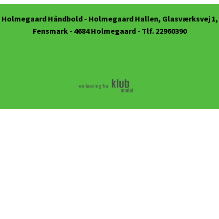
Holmegaard Håndbold
- Holmegaard Hallen, Glasværksvej 1,
Fensmark - 4684 Holmegaard - Tlf. 22960390